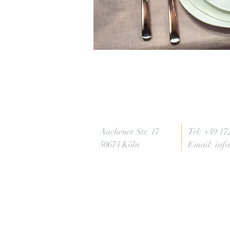
Aachener Str. 17
Tel: +49 17
50674 Köln
Email:
inf