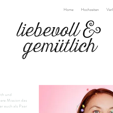
Home
Hochzeiten
Verl
ith und
ere Mission das
r euch als Paar