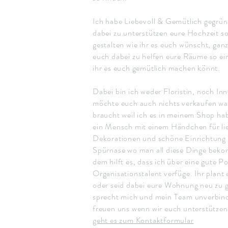
Ich habe Liebevoll & Gemütlich gegrü
dabei zu unterstützen eure Hochzeit s
gestalten wie ihr es euch wünscht, gan
euch dabei zu helfen eure Räume so ei
ihr es euch gemütlich machen könnt.
Dabei bin ich weder Floristin, noch In
möchte euch auch nichts verkaufen was
braucht weil ich es in meinem Shop hab
ein Mensch mit einem Händchen für li
Dekorationen und schöne Einrichtung 
Spürnase wo man all diese Dinge bek
dem hilft es, dass ich über eine gute P
Organisationstalent verfüge. Ihr plant
oder seid dabei eure Wohnung neu zu 
sprecht mich und mein Team unverbind
freuen uns wenn wir euch unterstütze
geht es zum Kontaktformular