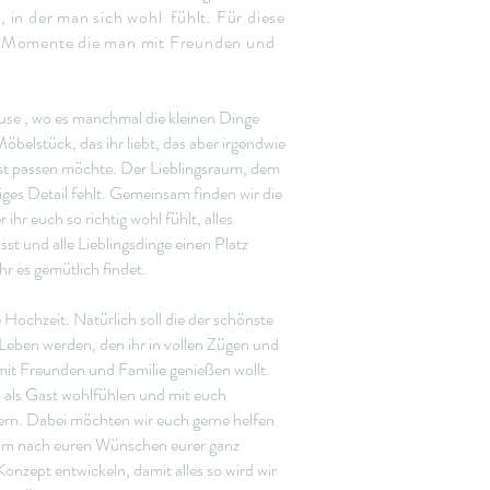
 in der man sich wohl fühlt. Für diese
 Momente die man mit Freunden und
.
use , wo es manchmal die kleinen Dinge
Möbelstück, das ihr liebt, das aber irgendwie
st passen möchte. Der Lieblingsraum, dem
iges Detail fehlt. Gemeinsam finden wir die
 ihr euch so richtig wohl fühlt, alles
t und alle Lieblingsdinge einen Platz
hr es gemütlich findet.
 Hochzeit. Natürlich soll die der schönste
Leben werden, den ihr in vollen Zügen und
it Freunden und Familie genießen wollt.
ch als Gast wohlfühlen und mit euch
ern. Dabei möchten wir euch gerne helfen
m nach euren Wünschen eurer ganz
Konzept entwickeln, damit alles so wird wir