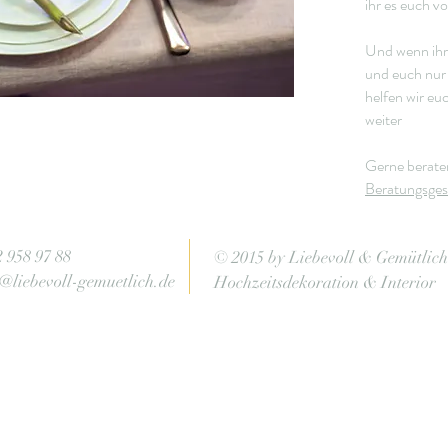
ihr es euch vo
Und wenn ihr 
und euch nur 
helfen wir eu
weiter
Gerne berate
Beratungsge
2 958 97 88
© 2015 by Liebevoll & Gemütlich
o@liebevoll-gemuetlich.de
Hochzeitsdekoration & Interior