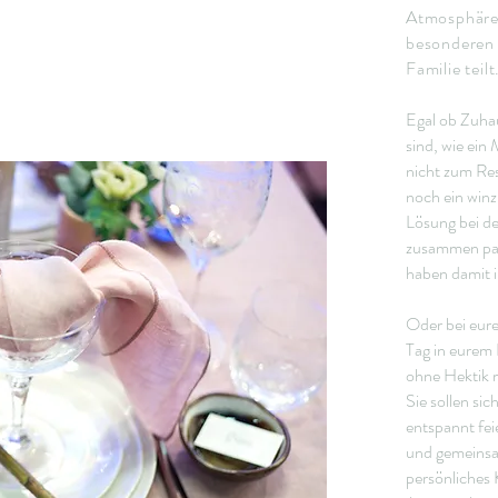
Atmosphäre,
besonderen
Familie teilt
Egal ob Zuha
sind, wie ein 
nicht zum Re
noch ein winz
Lösung bei der
zusammen pass
haben damit i
Oder bei eure
Tag in eurem 
ohne Hektik m
Sie sollen si
entspannt fei
und gemeinsa
persönliches 