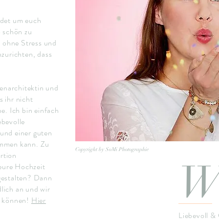
ndet um euch
o schön zu
z ohne Stress und
nzurichten, dass
nenarchitektin und
 ihr nicht
e. Ich bin einfach
ebevolle
und einer guten
ommen kann. Zu
Copyright by SoMi Photographie
ortion
W
 eure Hochzeit
gestalten? Dann
lich an und wir
n können!
Hier
Liebevoll &